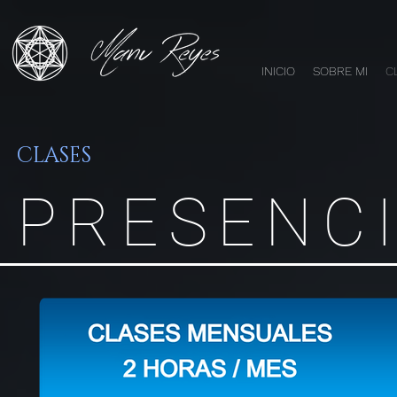
INICIO
SOBRE MI
C
CLASES
PRESENC