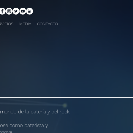
VICIOS
MEDIA
CONTACTO
undo de la batería y del rock
ose como baterista y
roove.