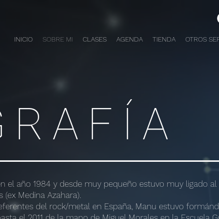
INICIO
SOBRE MI
CLASES
AGENDA
TIENDA
OTROS SER
GRAFÍA
 el año 1984 y desde muy pequeño estuvo muy ligado al m
s (ex Medina Azahara).
ferentes del rock/metal en España, Manu estuvo formánd
sta el 2011 de la mano de Miguel Morales en la Escuela G