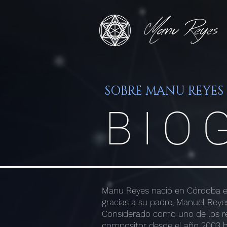
SOBRE MANU REYES
BIO
Manu Reyes nació en Córdoba en
gracias a su padre, Manuel Reye
Considerado como uno de los re
compositor desde el año 2003 ha